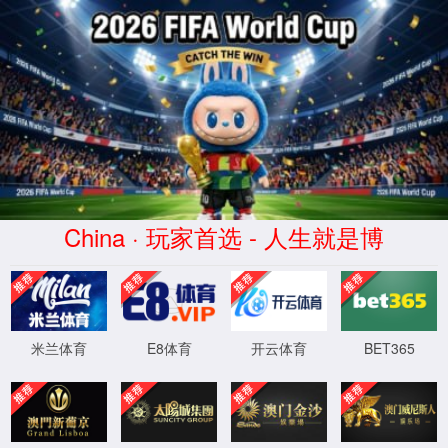
通知公告
土木工程学院2025年硕士研究生复试成绩公布（调剂第二批—管理
科学与工程、项目管理、土木工程）
发布者：土木工程学院 [发表时间]：2025-04-10 [来源]： [浏览次数]：
1051
根据教育部及陕西省教育考试院相关文件精神和要求，现将土木工程
学院2025年硕士研究生复试成绩（调剂第二批—管理科学与工程、项目管
理、土木工程）予以公布。如有异议，可通过以下方式反映。
联系电话：029-88382986